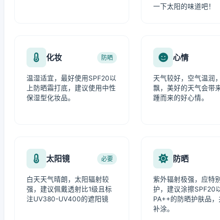
一下太阳的味道吧！
化妆
心情
防晒
温湿适宜，最好使用SPF20以
天气较好，空气温润
上防晒霜打底，建议使用中性
飘，美好的天气会带
保湿型化妆品。
踵而来的好心情。
太阳镜
防晒
必要
白天天气晴朗，太阳辐射较
紫外辐射极强，应特
强，建议佩戴透射比1级且标
护，建议涂擦SPF20
注UV380-UV400的遮阳镜
PA++的防晒护肤品
补涂。