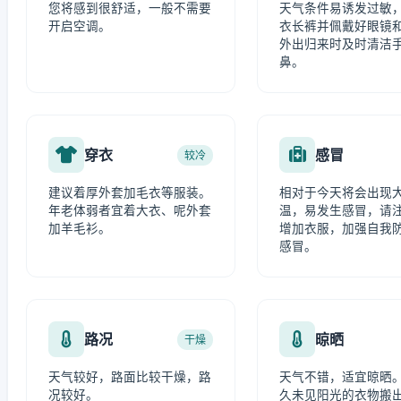
您将感到很舒适，一般不需要
天气条件易诱发过敏
开启空调。
衣长裤并佩戴好眼镜
外出归来时及时清洁
鼻。
穿衣
感冒
较冷
建议着厚外套加毛衣等服装。
相对于今天将会出现
年老体弱者宜着大衣、呢外套
温，易发生感冒，请
加羊毛衫。
增加衣服，加强自我
感冒。
路况
晾晒
干燥
天气较好，路面比较干燥，路
天气不错，适宜晾晒
况较好。
久未见阳光的衣物搬