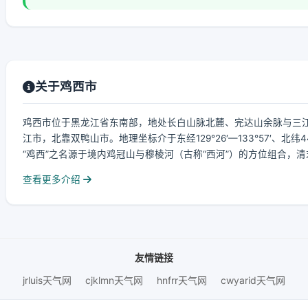
关于鸡西市
鸡西市位于黑龙江省东南部，地处长白山脉北麓、完达山余脉与三
江市，北靠双鸭山市。地理坐标介于东经129°26′—133°57′、北纬4
“鸡西”之名源于境内鸡冠山与穆棱河（古称“西河”）的方位组合，清末
查看更多介绍
友情链接
jrluis天气网
cjklmn天气网
hnfrr天气网
cwyarid天气网