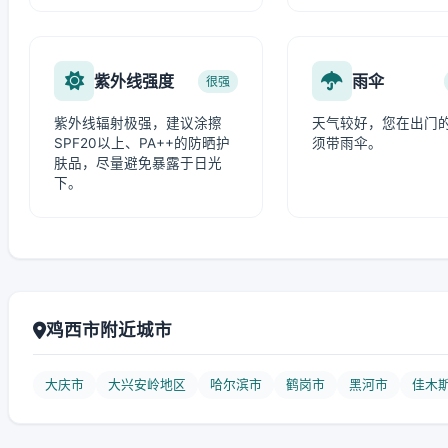
紫外线强度
雨伞
很强
紫外线辐射极强，建议涂擦
天气较好，您在出门
SPF20以上、PA++的防晒护
须带雨伞。
肤品，尽量避免暴露于日光
下。
鸡西市附近城市
大庆市
大兴安岭地区
哈尔滨市
鹤岗市
黑河市
佳木