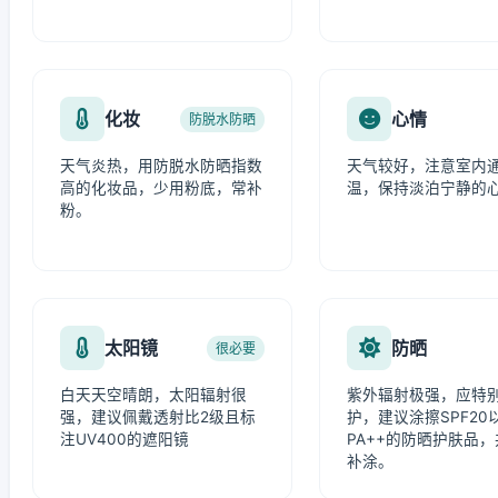
化妆
心情
防脱水防晒
天气炎热，用防脱水防晒指数
天气较好，注意室内
高的化妆品，少用粉底，常补
温，保持淡泊宁静的
粉。
太阳镜
防晒
很必要
白天天空晴朗，太阳辐射很
紫外辐射极强，应特
强，建议佩戴透射比2级且标
护，建议涂擦SPF20
注UV400的遮阳镜
PA++的防晒护肤品
补涂。