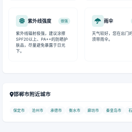
紫外线强度
雨伞
很强
紫外线辐射极强，建议涂擦
天气较好，您在出门
SPF20以上、PA++的防晒护
须带雨伞。
肤品，尽量避免暴露于日光
下。
邯郸市附近城市
保定市
沧州市
承德市
衡水市
廊坊市
秦皇岛市