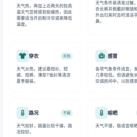
天气条件易诱发过敏
天气热，再加上近两天的较高
衣长裤并佩戴好眼镜
温天气您将感到些燥热，因此
外出归来时及时清洁
需要适当开启制冷空调来降低
鼻。
温度。
穿衣
感冒
炎热
天气炎热，建议着短衫、短
各项气象条件适宜，
裙、短裤、薄型T恤衫等清凉
几率较低。但请避免
夏季服装。
空调房间中，以防感
路况
晾晒
干燥
天气较好，路面比较干燥，路
天气不错，极适宜晾
况较好。