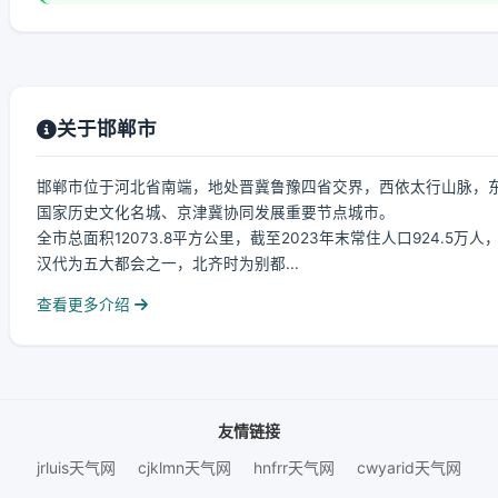
关于邯郸市
邯郸市位于河北省南端，地处晋冀鲁豫四省交界，西依太行山脉，东
国家历史文化名城、京津冀协同发展重要节点城市。
全市总面积12073.8平方公里，截至2023年末常住人口924.5
汉代为五大都会之一，北齐时为别都...
查看更多介绍
友情链接
jrluis天气网
cjklmn天气网
hnfrr天气网
cwyarid天气网