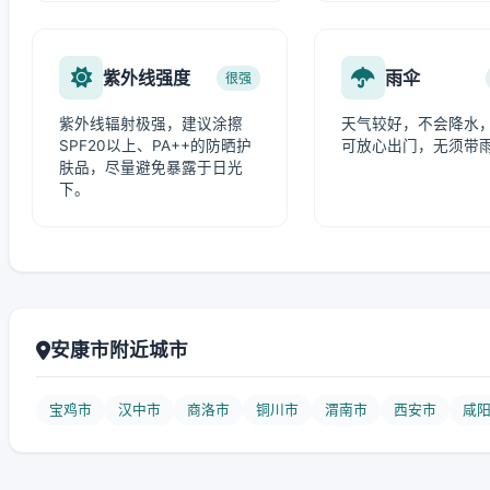
紫外线强度
雨伞
很强
紫外线辐射极强，建议涂擦
天气较好，不会降水
SPF20以上、PA++的防晒护
可放心出门，无须带
肤品，尽量避免暴露于日光
下。
安康市附近城市
宝鸡市
汉中市
商洛市
铜川市
渭南市
西安市
咸