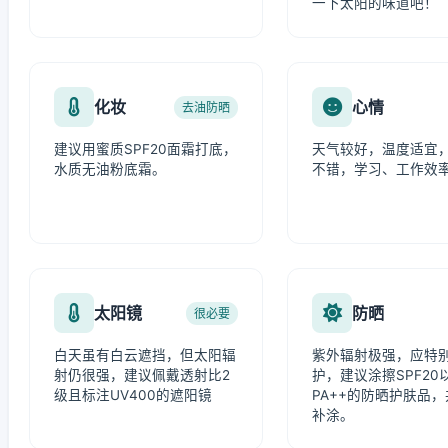
一下太阳的味道吧！
化妆
心情
去油防晒
建议用蜜质SPF20面霜打底，
天气较好，温度适宜
水质无油粉底霜。
不错，学习、工作效
太阳镜
防晒
很必要
白天虽有白云遮挡，但太阳辐
紫外辐射极强，应特
射仍很强，建议佩戴透射比2
护，建议涂擦SPF20
级且标注UV400的遮阳镜
PA++的防晒护肤品
补涂。