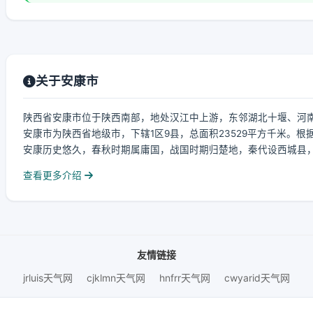
关于安康市
陕西省安康市位于陕西南部，地处汉江中上游，东邻湖北十堰、河南
安康市为陕西省地级市，下辖1区9县，总面积23529平方千米。根
安康历史悠久，春秋时期属庸国，战国时期归楚地，秦代设西城县，西魏
查看更多介绍
友情链接
jrluis天气网
cjklmn天气网
hnfrr天气网
cwyarid天气网