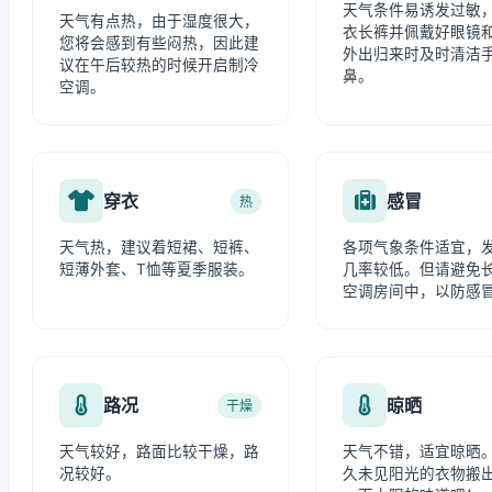
天气条件易诱发过敏
天气有点热，由于湿度很大，
衣长裤并佩戴好眼镜
您将会感到有些闷热，因此建
外出归来时及时清洁
议在午后较热的时候开启制冷
鼻。
空调。
穿衣
感冒
热
天气热，建议着短裙、短裤、
各项气象条件适宜，
短薄外套、T恤等夏季服装。
几率较低。但请避免
空调房间中，以防感
路况
晾晒
干燥
天气较好，路面比较干燥，路
天气不错，适宜晾晒
况较好。
久未见阳光的衣物搬